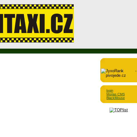
login
Morias CMS
BlackMouse