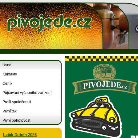
Úvod
Kontakty
Ceník
Půjčování vyčepního zařízení
Profil společnosti
Pivní taxi
Pivní pohotovost
Leták Duben 2026