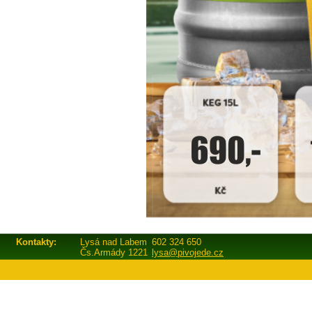
Kontakty:
Lysá nad Labem
602 324 650
Čs.Armády 1221
lysa@pivojede.cz