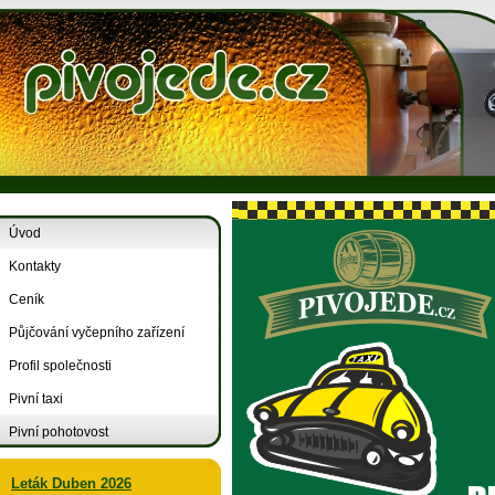
Úvod
Kontakty
Ceník
Půjčování vyčepního zařízení
Profil společnosti
Pivní taxi
Pivní pohotovost
Leták Duben 2026