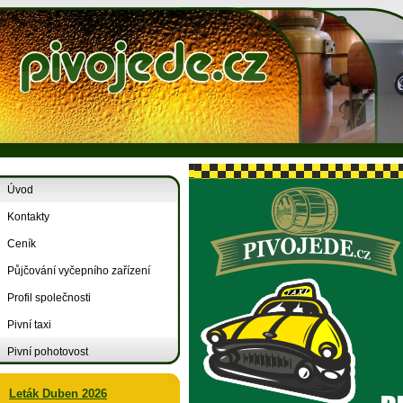
Úvod
Kontakty
Ceník
Půjčování vyčepního zařízení
Profil společnosti
Pivní taxi
Pivní pohotovost
Leták Duben 2026