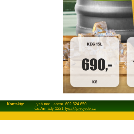
Kontakty:
Lysá nad Labem
602 324 650
Čs.Armády 1221
lysa@pivojede.cz