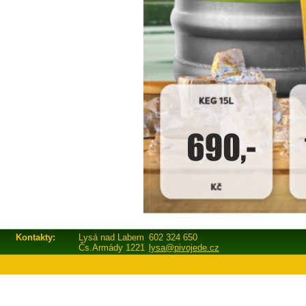
Kontakty:
Lysá nad Labem
602 324 650
Čs.Armády 1221
lysa@pivojede.cz