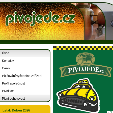
Úvod
Kontakty
Ceník
Půjčování vyčepního zařízení
Profil společnosti
Pivní taxi
Pivní pohotovost
Leták Duben 2026