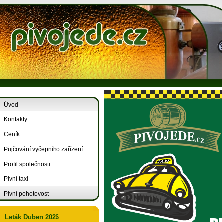
Úvod
Kontakty
Ceník
Půjčování vyčepního zařízení
Profil společnosti
Pivní taxi
Pivní pohotovost
Leták Duben 2026