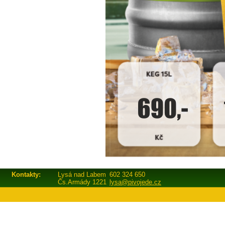
Kontakty:
Lysá nad Labem
602 324 650
Čs.Armády 1221
lysa@pivojede.cz