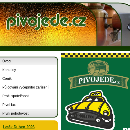
Úvod
Kontakty
Ceník
Půjčování vyčepního zařízení
Profil společnosti
Pivní taxi
Pivní pohotovost
Leták Duben 2026