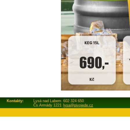
Kontakty:
Lysá nad Labem
602 324 650
Čs.Armády 1221
lysa@pivojede.cz