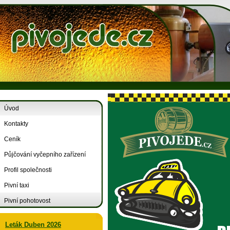
Úvod
Kontakty
Ceník
Půjčování vyčepního zařízení
Profil společnosti
Pivní taxi
Pivní pohotovost
Leták Duben 2026