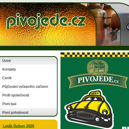
Úvod
Kontakty
Ceník
Půjčování vyčepního zařízení
Profil společnosti
Pivní taxi
Pivní pohotovost
Leták Duben 2026