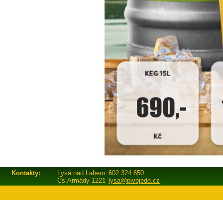
Kontakty:
Lysá nad Labem
602 324 650
Čs.Armády 1221
lysa@pivojede.cz