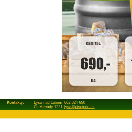
Kontakty:
Lysá nad Labem
602 324 650
Čs.Armády 1221
lysa@pivojede.cz