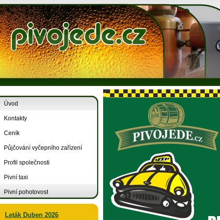
Úvod
Kontakty
Ceník
Půjčování vyčepního zařízení
Profil společnosti
Pivní taxi
Pivní pohotovost
Leták Duben 2026