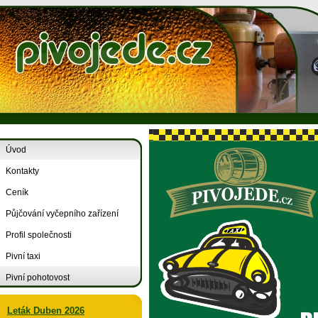
Úvod
Kontakty
Ceník
Půjčování vyčepního zařízení
Profil společnosti
Pivní taxi
Pivní pohotovost
Leták Duben 2026