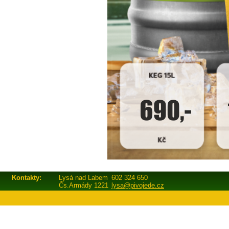
Kontakty:
Lysá nad Labem
602 324 650
Čs.Armády 1221
lysa@pivojede.cz