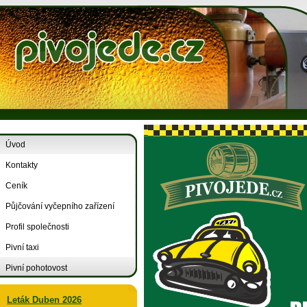
Úvod
Kontakty
Ceník
Půjčování vyčepního zařízení
Profil společnosti
Pivní taxi
Pivní pohotovost
Leták Duben 2026