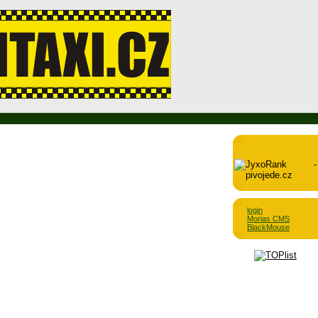
login
Morias CMS
BlackMouse