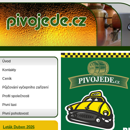
Úvod
Kontakty
Ceník
Půjčování vyčepního zařízení
Profil společnosti
Pivní taxi
Pivní pohotovost
Leták Duben 2026