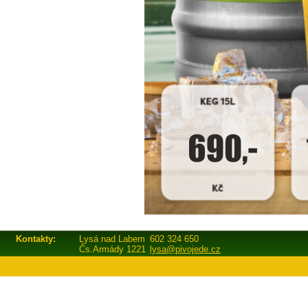
Kontakty:
Lysá nad Labem
602 324 650
Čs.Armády 1221
lysa@pivojede.cz