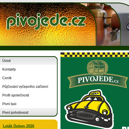
Úvod
Kontakty
Ceník
Půjčování vyčepního zařízení
Profil společnosti
Pivní taxi
Pivní pohotovost
Leták Duben 2026