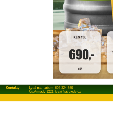
Kontakty:
Lysá nad Labem
602 324 650
Čs.Armády 1221
lysa@pivojede.cz