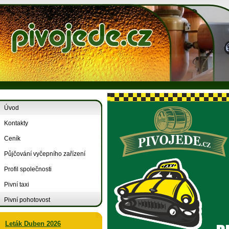
Úvod
Kontakty
Ceník
Půjčování vyčepního zařízení
Profil společnosti
Pivní taxi
Pivní pohotovost
Leták Duben 2026