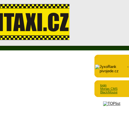
login
Morias CMS
BlackMouse