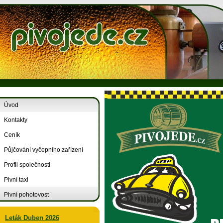
Úvod
Kontakty
Ceník
Půjčování vyčepního zařízení
Profil společnosti
Pivní taxi
Pivní pohotovost
Leták Duben 2026