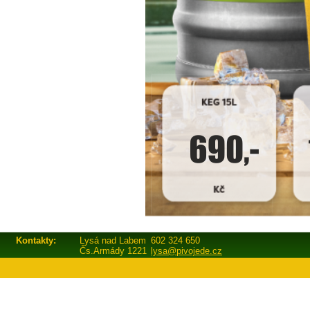
Kontakty:
Lysá nad Labem
602 324 650
Čs.Armády 1221
lysa@pivojede.cz