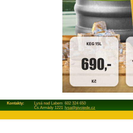
Kontakty:
Lysá nad Labem
602 324 650
Čs.Armády 1221
lysa@pivojede.cz