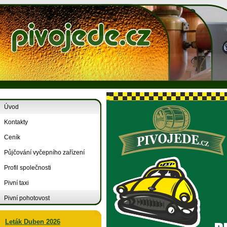
Úvod
Kontakty
Ceník
Půjčování vyčepního zařízení
Profil společnosti
Pivní taxi
Pivní pohotovost
Leták Duben 2026