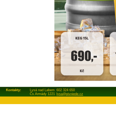
Kontakty:
Lysá nad Labem
602 324 650
Čs.Armády 1221
lysa@pivojede.cz