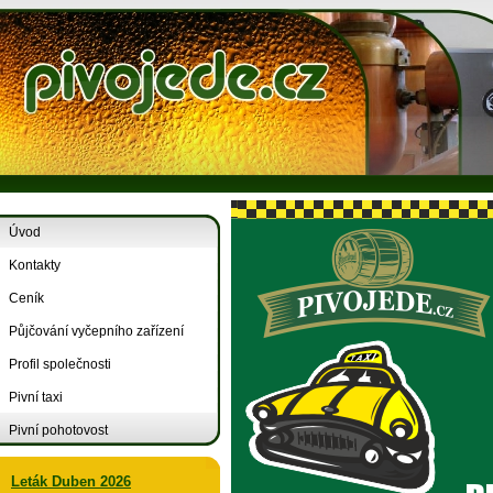
Úvod
Kontakty
Ceník
Půjčování vyčepního zařízení
Profil společnosti
Pivní taxi
Pivní pohotovost
Leták Duben 2026