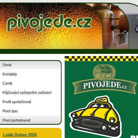
Úvod
Kontakty
Ceník
Půjčování vyčepního zařízení
Profil společnosti
Pivní taxi
Pivní pohotovost
Leták Duben 2026