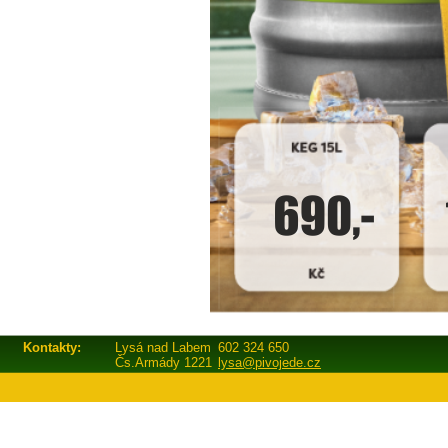
Kontakty:
Lysá nad Labem
602 324 650
Čs.Armády 1221
lysa@pivojede.cz