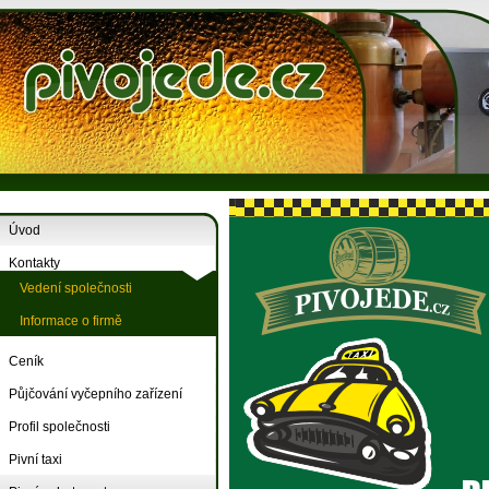
Úvod
Kontakty
Vedení společnosti
Informace o firmě
Ceník
Půjčování vyčepního zařízení
Profil společnosti
Pivní taxi