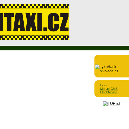
login
Morias CMS
BlackMouse