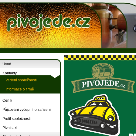
Úvod
Kontakty
Vedení společnosti
Informace o firmě
Ceník
Půjčování vyčepního zařízení
Profil společnosti
Pivní taxi