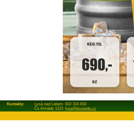
Kontakty:
Lysá nad Labem
602 324 650
Čs.Armády 1221
lysa@pivojede.cz