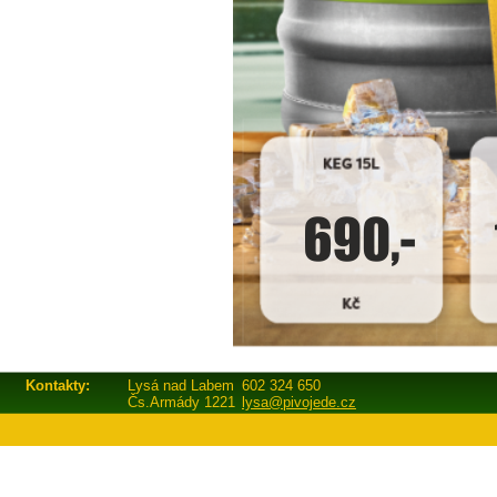
Kontakty:
Lysá nad Labem
602 324 650
Čs.Armády 1221
lysa@pivojede.cz