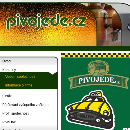
Úvod
Kontakty
Vedení společnosti
Informace o firmě
Ceník
Půjčování vyčepního zařízení
Profil společnosti
Pivní taxi