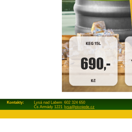
Kontakty:
Lysá nad Labem
602 324 650
Čs.Armády 1221
lysa@pivojede.cz