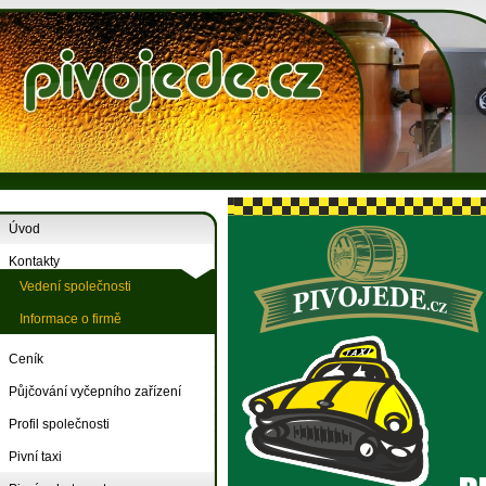
Úvod
Kontakty
Vedení společnosti
Informace o firmě
Ceník
Půjčování vyčepního zařízení
Profil společnosti
Pivní taxi