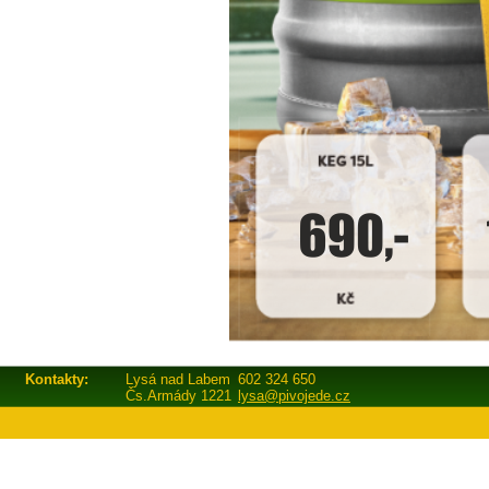
Kontakty:
Lysá nad Labem
602 324 650
Čs.Armády 1221
lysa@pivojede.cz