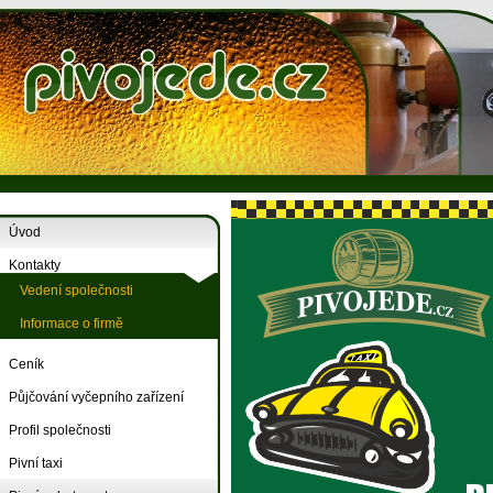
Úvod
Kontakty
Vedení společnosti
Informace o firmě
Ceník
Půjčování vyčepního zařízení
Profil společnosti
Pivní taxi