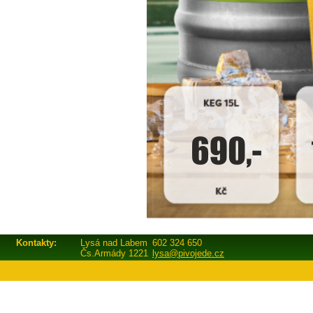
Kontakty:
Lysá nad Labem
602 324 650
Čs.Armády 1221
lysa@pivojede.cz