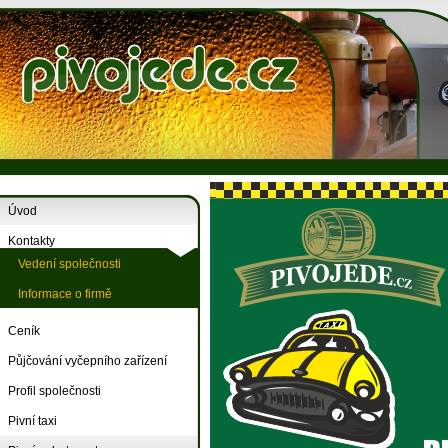
Úvod
Kontakty
Vedení společnosti
Informace o firmě
Ceník
Půjčování vyčepního zařízení
Profil společnosti
Pivní taxi