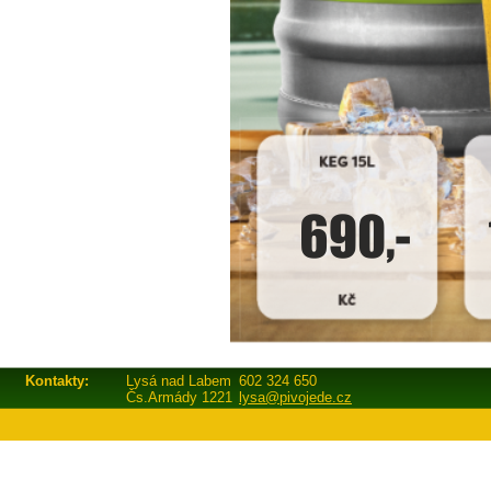
Kontakty:
Lysá nad Labem
602 324 650
Čs.Armády 1221
lysa@pivojede.cz