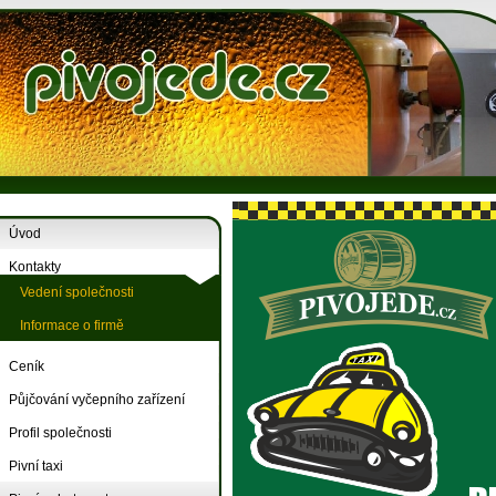
Úvod
Kontakty
Vedení společnosti
Informace o firmě
Ceník
Půjčování vyčepního zařízení
Profil společnosti
Pivní taxi