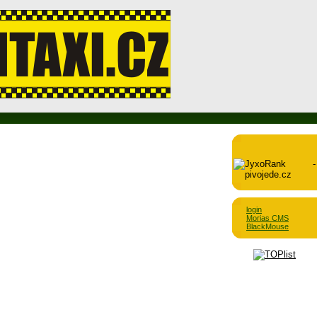
login
Morias CMS
BlackMouse