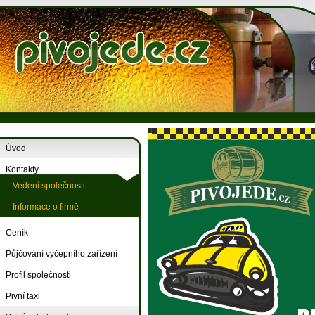
Úvod
Kontakty
Vedení společnosti
Informace o firmě
Ceník
Půjčování vyčepního zařízení
Profil společnosti
Pivní taxi