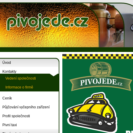
Úvod
Kontakty
Vedení společnosti
Informace o firmě
Ceník
Půjčování vyčepního zařízení
Profil společnosti
Pivní taxi