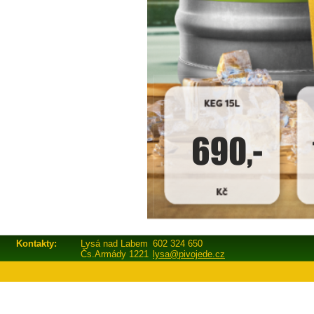
Kontakty:
Lysá nad Labem
602 324 650
Čs.Armády 1221
lysa@pivojede.cz