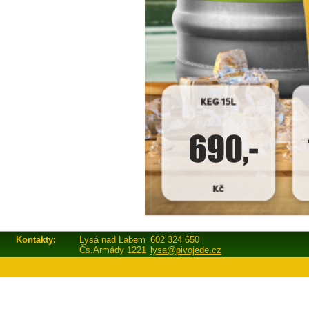
Kontakty:
Lysá nad Labem
602 324 650
Čs.Armády 1221
lysa@pivojede.cz