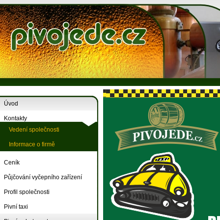
Úvod
Kontakty
Vedení společnosti
Informace o firmě
Ceník
Půjčování vyčepního zařízení
Profil společnosti
Pivní taxi