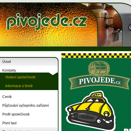
Úvod
Kontakty
Vedení společnosti
Informace o firmě
Ceník
Půjčování vyčepního zařízení
Profil společnosti
Pivní taxi