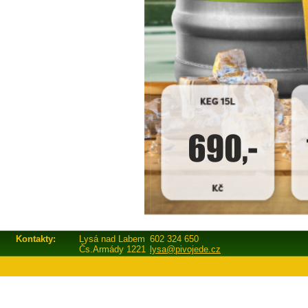
Kontakty:
Lysá nad Labem
602 324 650
Čs.Armády 1221
lysa@pivojede.cz