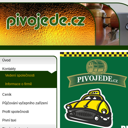
Úvod
Kontakty
Vedení společnosti
Informace o firmě
Ceník
Půjčování vyčepního zařízení
Profil společnosti
Pivní taxi