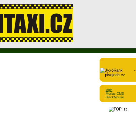
login
Morias CMS
BlackMouse