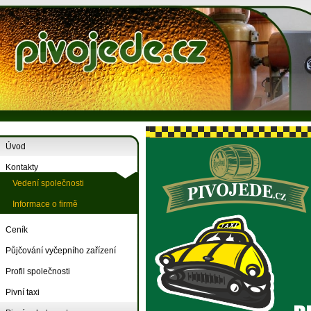
Úvod
Kontakty
Vedení společnosti
Informace o firmě
Ceník
Půjčování vyčepního zařízení
Profil společnosti
Pivní taxi