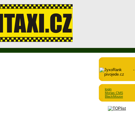
login
Morias CMS
BlackMouse