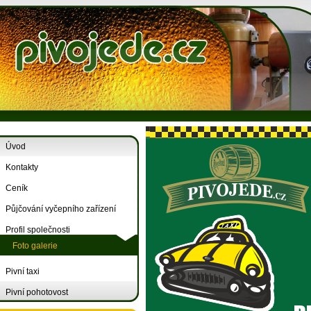
Úvod
Kontakty
Ceník
Půjčování vyčepního zařízení
Profil společnosti
Foto galerie
Pivní taxi
Pivní pohotovost