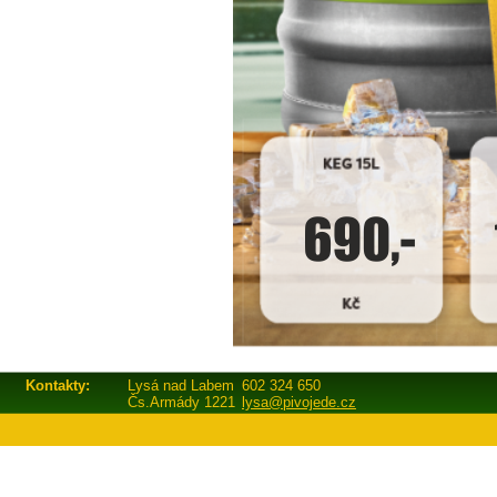
Kontakty:
Lysá nad Labem
602 324 650
Čs.Armády 1221
lysa@pivojede.cz