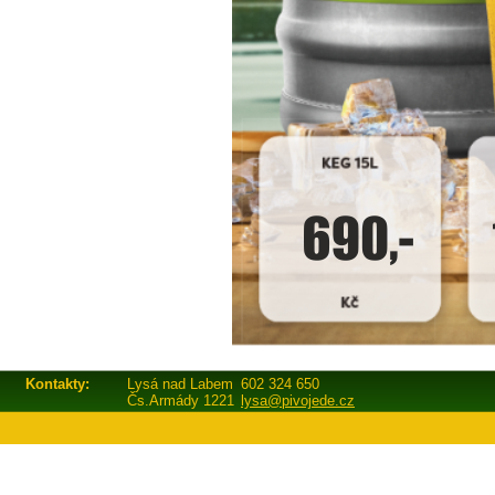
Kontakty:
Lysá nad Labem
602 324 650
Čs.Armády 1221
lysa@pivojede.cz