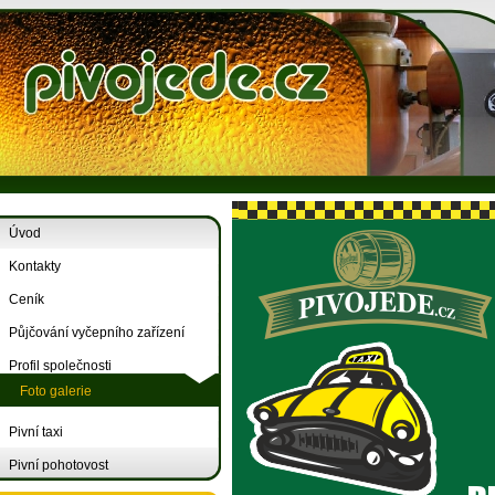
Úvod
Kontakty
Ceník
Půjčování vyčepního zařízení
Profil společnosti
Foto galerie
Pivní taxi
Pivní pohotovost