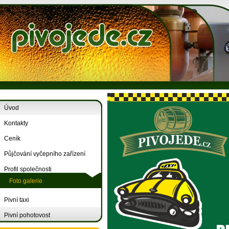
Úvod
Kontakty
Ceník
Půjčování vyčepního zařízení
Profil společnosti
Foto galerie
Pivní taxi
Pivní pohotovost