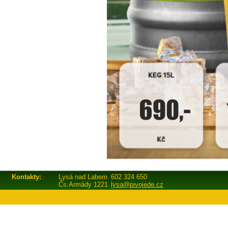
Kontakty:
Lysá nad Labem
602 324 650
Čs.Armády 1221
lysa@pivojede.cz