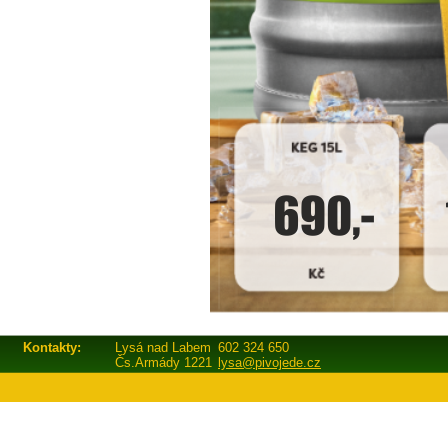
Kontakty:
Lysá nad Labem
602 324 650
Čs.Armády 1221
lysa@pivojede.cz