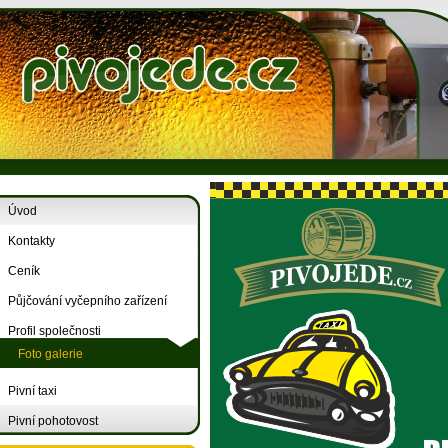
Úvod
Kontakty
Ceník
Půjčování vyčepního zařízení
Profil společnosti
Foto galerie
Pivní taxi
Pivní pohotovost