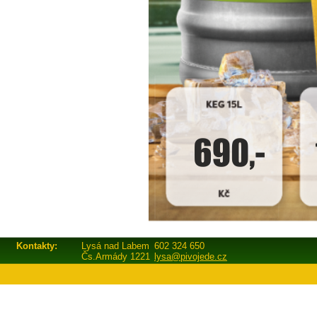
Kontakty:
Lysá nad Labem
602 324 650
Čs.Armády 1221
lysa@pivojede.cz