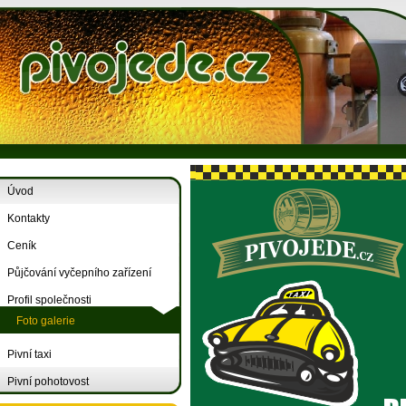
Úvod
Kontakty
Ceník
Půjčování vyčepního zařízení
Profil společnosti
Foto galerie
Pivní taxi
Pivní pohotovost