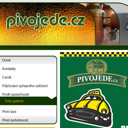
Úvod
Kontakty
Ceník
Půjčování vyčepního zařízení
Profil společnosti
Foto galerie
Pivní taxi
Pivní pohotovost