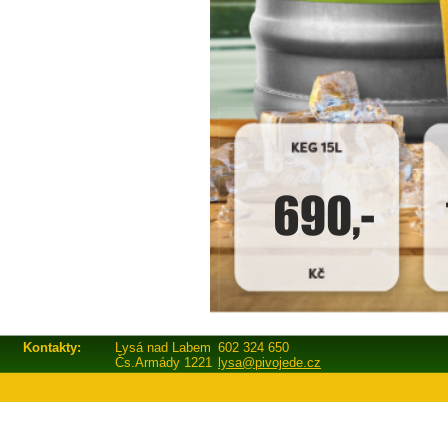
Kontakty:
Lysá nad Labem
602 324 650
Čs.Armády 1221
lysa@pivojede.cz