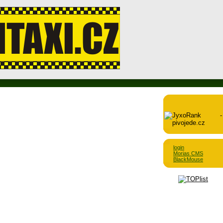
login
Morias CMS
BlackMouse