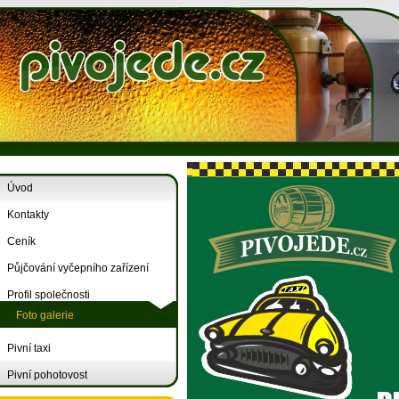
Úvod
Kontakty
Ceník
Půjčování vyčepního zařízení
Profil společnosti
Foto galerie
Pivní taxi
Pivní pohotovost