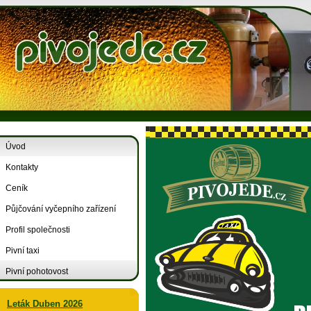
Úvod
Kontakty
Ceník
Půjčování vyčepního zařízení
Profil společnosti
Pivní taxi
Pivní pohotovost
Leták Duben 2026