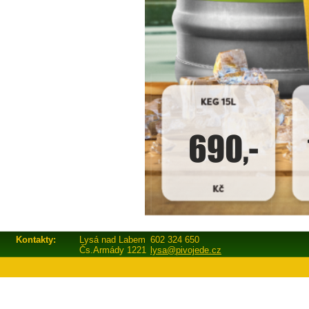
Kontakty:
Lysá nad Labem
602 324 650
Čs.Armády 1221
lysa@pivojede.cz