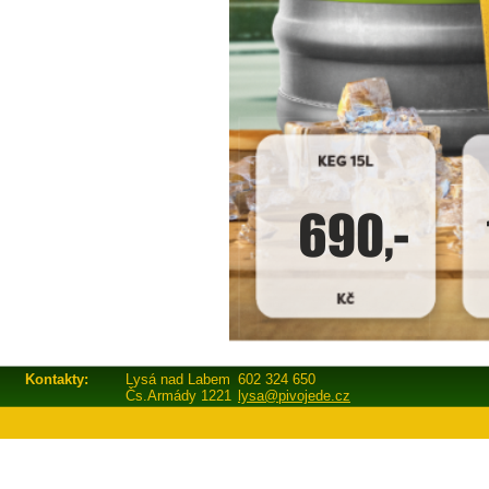
Kontakty:
Lysá nad Labem
602 324 650
Čs.Armády 1221
lysa@pivojede.cz