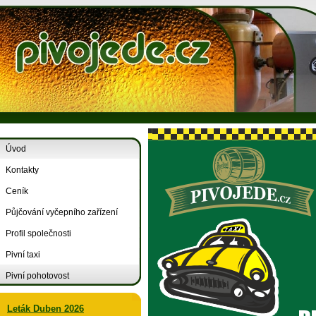
Úvod
Kontakty
Ceník
Půjčování vyčepního zařízení
Profil společnosti
Pivní taxi
Pivní pohotovost
Leták Duben 2026