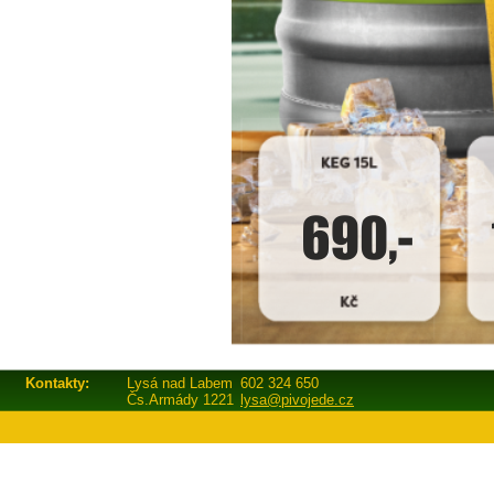
Kontakty:
Lysá nad Labem
602 324 650
Čs.Armády 1221
lysa@pivojede.cz