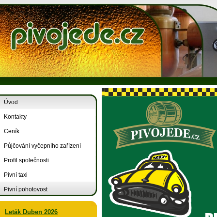
Úvod
Kontakty
Ceník
Půjčování vyčepního zařízení
Profil společnosti
Pivní taxi
Pivní pohotovost
Leták Duben 2026