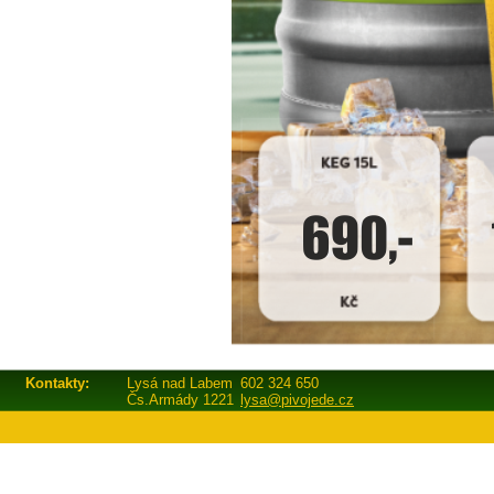
Kontakty:
Lysá nad Labem
602 324 650
Čs.Armády 1221
lysa@pivojede.cz