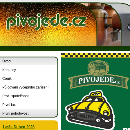
Úvod
Kontakty
Ceník
Půjčování vyčepního zařízení
Profil společnosti
Pivní taxi
Pivní pohotovost
Leták Duben 2026