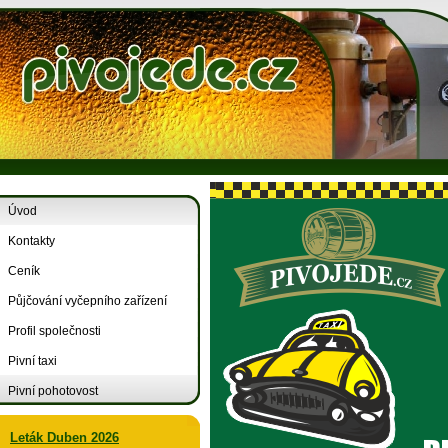
Úvod
Kontakty
Ceník
Půjčování vyčepního zařízení
Profil společnosti
Pivní taxi
Pivní pohotovost
Leták Duben 2026