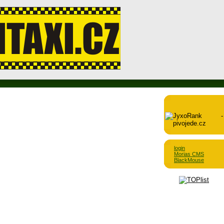
login
Morias CMS
BlackMouse