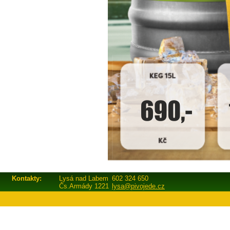
Kontakty:
Lysá nad Labem
602 324 650
Čs.Armády 1221
lysa@pivojede.cz