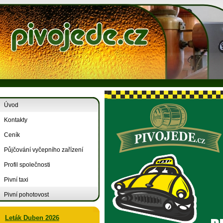
Úvod
Kontakty
Ceník
Půjčování vyčepního zařízení
Profil společnosti
Pivní taxi
Pivní pohotovost
Leták Duben 2026