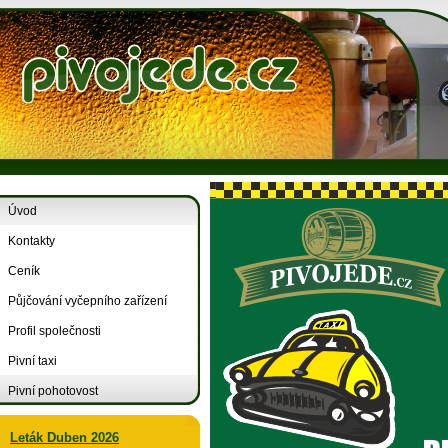
Úvod
Kontakty
Ceník
Půjčování vyčepního zařízení
Profil společnosti
Pivní taxi
Pivní pohotovost
Leták Duben 2026