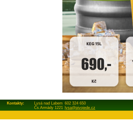
Kontakty:
Lysá nad Labem
602 324 650
Čs.Armády 1221
lysa@pivojede.cz