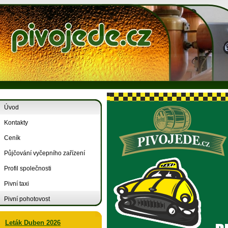
Úvod
Kontakty
Ceník
Půjčování vyčepního zařízení
Profil společnosti
Pivní taxi
Pivní pohotovost
Leták Duben 2026