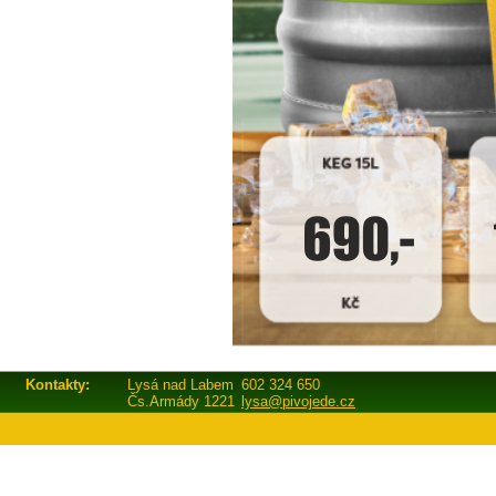
Kontakty:
Lysá nad Labem
602 324 650
Čs.Armády 1221
lysa@pivojede.cz