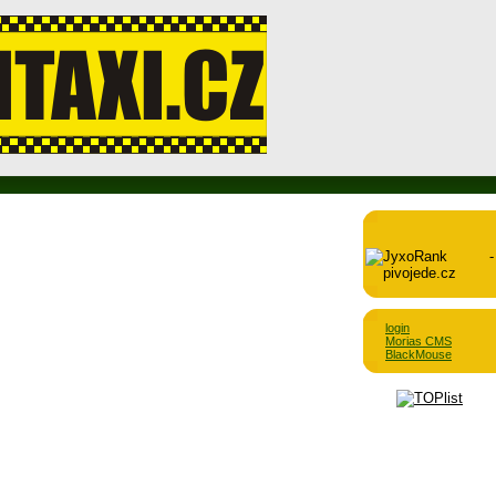
login
Morias CMS
BlackMouse