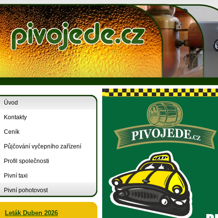
Úvod
Kontakty
Ceník
Půjčování vyčepního zařízení
Profil společnosti
Pivní taxi
Pivní pohotovost
Leták Duben 2026