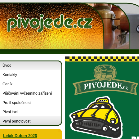
Úvod
Kontakty
Ceník
Půjčování vyčepního zařízení
Profil společnosti
Pivní taxi
Pivní pohotovost
Leták Duben 2026