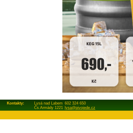
Kontakty:
Lysá nad Labem
602 324 650
Čs.Armády 1221
lysa@pivojede.cz