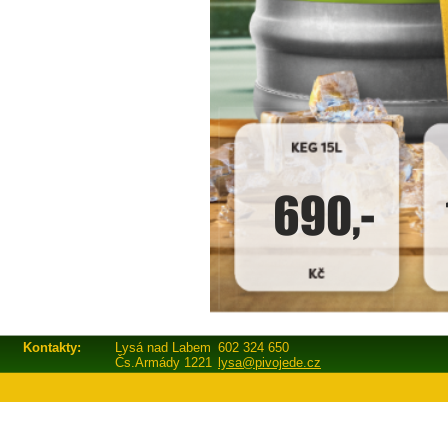
Kontakty:
Lysá nad Labem
602 324 650
Čs.Armády 1221
lysa@pivojede.cz