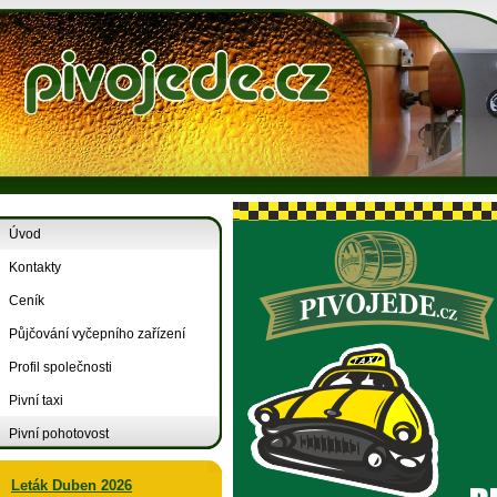
Úvod
Kontakty
Ceník
Půjčování vyčepního zařízení
Profil společnosti
Pivní taxi
Pivní pohotovost
Leták Duben 2026