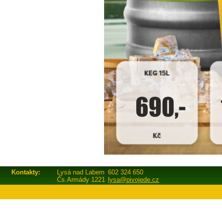
Kontakty:
Lysá nad Labem
602 324 650
Čs.Armády 1221
lysa@pivojede.cz