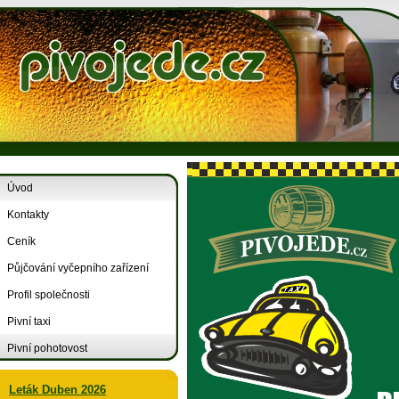
Úvod
Kontakty
Ceník
Půjčování vyčepního zařízení
Profil společnosti
Pivní taxi
Pivní pohotovost
Leták Duben 2026